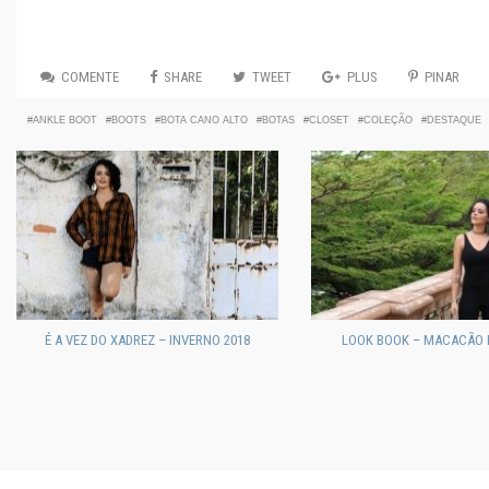
COMENTE
SHARE
TWEET
PLUS
PINAR
ANKLE BOOT
BOOTS
BOTA CANO ALTO
BOTAS
CLOSET
COLEÇÃO
DESTAQUE
É A VEZ DO XADREZ – INVERNO 2018
LOOK BOOK – MACACÃO 