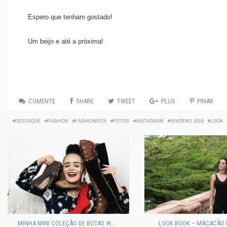
Espero que tenham gostado!
Um beijo e até a próxima!
COMENTE
SHARE
TWEET
PLUS
PINAR
DESTAQUE
FASHION
FASHIONISTA
FOTOS
INSTAGRAM
INVERNO 2018
LOOK
MINHA MINI COLEÇÃO DE BOTAS #INSPIRAÇÃO
LOOK BOOK – MACACÃO 