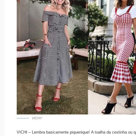
VICHY
VICHI – Lembra basicamente piquenique! A toalha da cestinha ou q