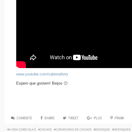
www.youtube.com/sabrinaferry
Espero que gostem! Beijos 🙂
COMENTE
SHARE
TWEET
PLUS
PINAR
A VIDA COMO ELA É
CACHOS
CURVATURAS DE CACHOS
DESTAQUE
DESTAQUES