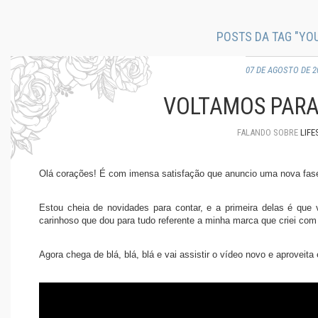
POSTS DA TAG "YO
07 DE AGOSTO DE 2
VOLTAMOS PARA
FALANDO SOBRE
LIFE
Olá corações! É com imensa satisfação que anuncio uma nova fase
Estou cheia de novidades para contar, e a primeira delas é que
carinhoso que dou para tudo referente a minha marca que criei co
Agora chega de blá, blá, blá e vai assistir o vídeo novo e aproveita 