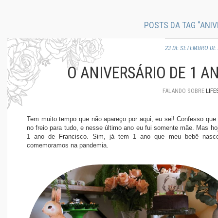
POSTS DA TAG "ANIV
23 DE SETEMBRO DE 
O ANIVERSÁRIO DE 1 A
FALANDO SOBRE
LIFE
Tem muito tempo que não apareço por aqui, eu sei! Confesso que
no freio para tudo, e nesse último ano eu fui somente mãe. Mas hoj
1 ano de Francisco. Sim, já tem 1 ano que meu bebê nasc
comemoramos na pandemia.