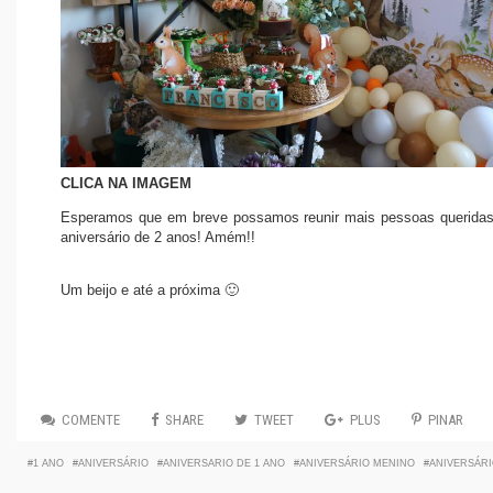
CLICA NA IMAGEM
Esperamos que em breve possamos reunir mais pessoas queridas
aniversário de 2 anos! Amém!!
Um beijo e até a próxima 🙂
COMENTE
SHARE
TWEET
PLUS
PINAR
1 ANO
ANIVERSÁRIO
ANIVERSARIO DE 1 ANO
ANIVERSÁRIO MENINO
ANIVERSÁRI