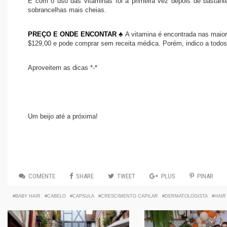
E com o uso das vitaminas foi a primeira vez depois de bastant
sobrancelhas mais cheias.
PREÇO E ONDE ENCONTAR ♣
A vitamina é encontrada nas maiore
$129,00 e pode comprar sem receita médica. Porém, indico a todos 
Aproveitem as dicas *-*
Um beijo até a próxima!
COMENTE
SHARE
TWEET
PLUS
PINAR
BABY HAIR
CABELO
CAPSULA
CRESCIMENTO CAPILAR
DERMATOLOGISTA
HAIR