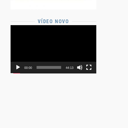
VÍDEO NOVO
Tocador
de
vídeo
00:00
44:13