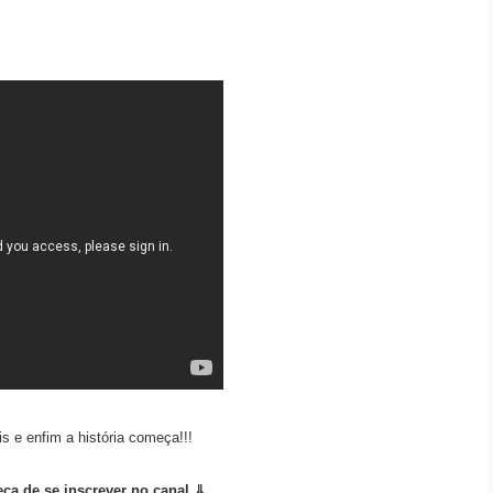
 e enfim a história começa!!!
eça de se inscrever no canal ⇓