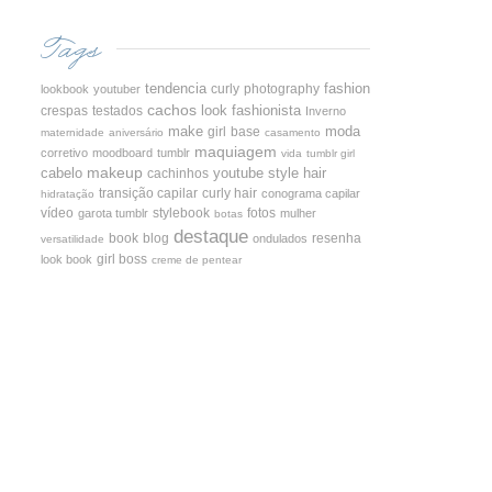
Tags
tendencia
fashion
curly
photography
lookbook
youtuber
cachos
fashionista
crespas
testados
look
Inverno
make
girl
base
moda
maternidade
aniversário
casamento
maquiagem
corretivo
moodboard
tumblr
vida
tumblr girl
makeup
youtube
hair
cabelo
cachinhos
style
transição capilar
curly hair
conograma capilar
hidratação
vídeo
stylebook
fotos
garota tumblr
mulher
botas
destaque
book
blog
resenha
ondulados
versatilidade
girl boss
look book
creme de pentear