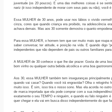
juventude (os 20 poucos). E uma das melhores coisas é se sent
nariz (é isso independente de morar com seus pais ou não), você é
Essa MULHER de 30 anos, pode usar nos lábios o vivido vermelh
cinza, cores que quando criança era proibido, na adolescência era
achava demais. Mas aos 30 somente demostra o quanto empoderad
Para essa MULHER, o homem tem que ser muito mais que roupa e 
saber conversar, ter atitude, e posição na vida. E quando digo 
independentes que não dependem de pais ou outros familiares para
A MULHER de 30 conhece o que lhe dar prazer. Gosta de uma boa
bom vinho ou qualquer outra bebida alcoólica e uma boa gastronomia
Aos 30, essa MULHER também tem inseguranças principalmente pe
quando vai casar? Quando você irá engravidar? Olha o reloginho he
muito isso. É sim, isso tira o nosso sono. Mas ela acorda no outro
de marca importada que ela pode comprar com a sua independênci
exatamente o seu TEMPO e ninguém, e quando eu falo ninguém é
quer chegar e ela vai em busca disso independentemente do que fa