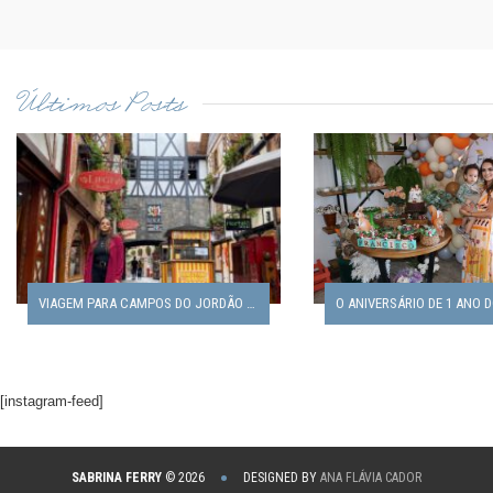
Últimos Posts
VIAGEM PARA CAMPOS DO JORDÃO EM FAMÍLIA
[instagram-feed]
•
SABRINA FERRY
© 2026
DESIGNED BY
ANA FLÁVIA CADOR