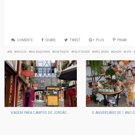
COMENTE
SHARE
TWEET
PLUS
PINAR
30
ADULTA
BALSAQUIANA
DSETAQUE
FELICIDADE
GRIL BOSS
IDADE
LIFE
VIAGEM PARA CAMPOS DO JORDÃO EM FAMÍLIA