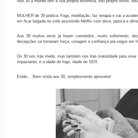
Nos 30 a mulher tem a sua própria essência, seu próprio estilo, seu 
MULHER de 30 prática Yoga, meditação, faz terapia e vai a academi
em ficar largada no sofá assistindo Netflix com doce, pipoca e afins
Aos 30 muitos erros já foram cometidos, muito sofrimento, d
decepções se tornaram força, coragem e confiança pra seguir em fr
Os 30 nos trás medo, mas também nos trás maturidade para viver
impactante, é a idade do fogo, idade do SER.
Então… Bem vinda aos 30, simplesmente aproveite!